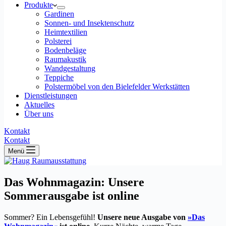
Produkte
Gardinen
Sonnen- und Insektenschutz
Heimtextilien
Polsterei
Bodenbeläge
Raumakustik
Wandgestaltung
Teppiche
Polstermöbel von den Bielefelder Werkstätten
Dienstleistungen
Aktuelles
Über uns
Kontakt
Kontakt
Menü
Das Wohnmagazin: Unsere
Sommerausgabe ist online
Sommer? Ein Lebensgefühl!
Unsere neue Ausgabe von
»Das